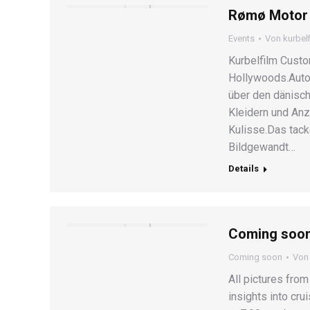
Rømø Motor 
Events
Von
kurbel
Kurbelfilm Cust
Hollywoods.Autos
über den dänisch
Kleidern und An
Kulisse.Das tack
Bildgewandt…
Details
Coming soon
Coming soon
Vo
All pictures fro
insights into cr