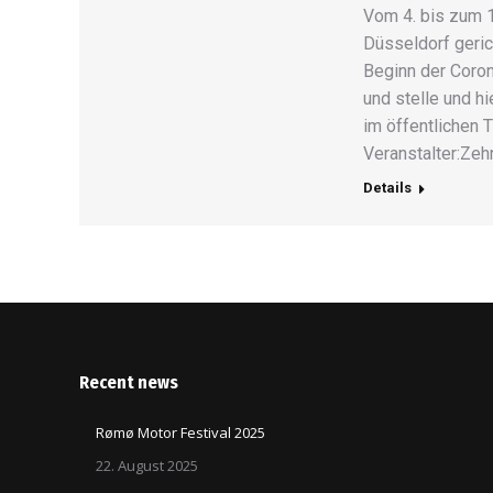
Vom 4. bis zum 1
Düsseldorf geric
Beginn der Coro
und stelle und hi
im öffentlichen 
Veranstalter:Zeh
Details
Recent news
Rømø Motor Festival 2025
22. August 2025