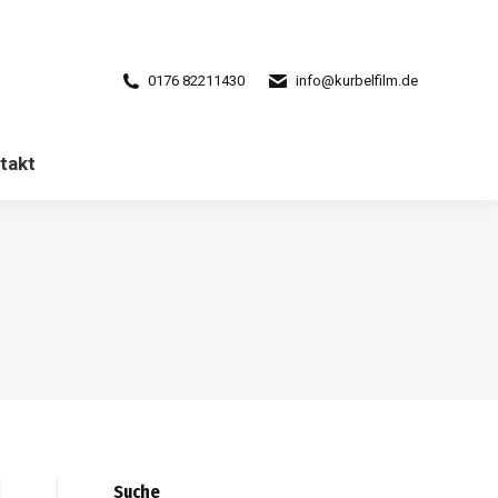
takt
0176 82211430
info@kurbelfilm.de
takt
Suche