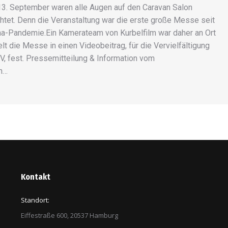
3. September waren alle Augen auf den Caravan Salon
htet. Denn die Veranstaltung war die erste große Messe seit
na-Pandemie.Ein Kamerateam von Kurbelfilm war daher an Ort
elt die Messe in einen Videobeitrag, für die Vervielfältigung
TV, fest. Pressemitteilung & Information vom
n…
Kontakt
Standort:
Eiffestraße 600, 20537 Hamburg