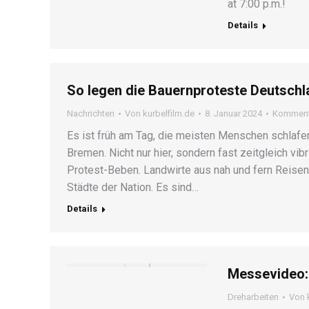
at 7:00 p.m.!
Details
So legen die Bauernproteste Deutschl
Nachrichten
Von
kurbelfilm.de
8. Januar 2024
Kommenta
Es ist früh am Tag, die meisten Menschen schlafe
Bremen. Nicht nur hier, sondern fast zeitgleich vib
Protest-Beben. Landwirte aus nah und fern Reisen
Städte der Nation. Es sind…
Details
Messevideo:
Dreharbeiten
Von